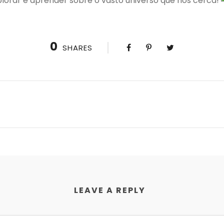
lorar e aprender sobre o vasto universo que nos cerca!
0
SHARES
LEAVE A REPLY