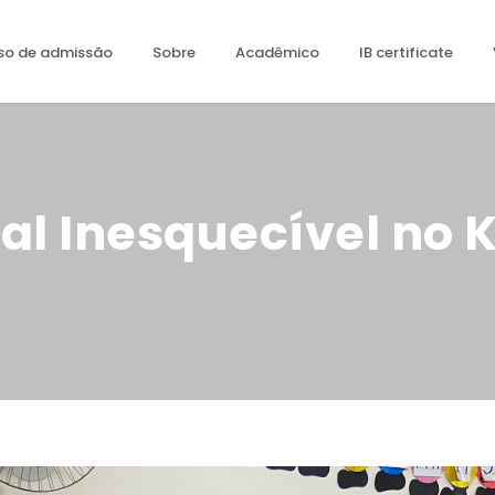
so de admissão
Sobre
Acadêmico
IB certificate
al Inesquecível no 