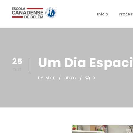
Início
Proces
Um Dia Espaci
25
OUT
BY
MKT
BLOG
0