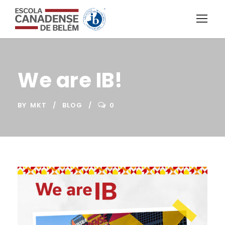
We are IB!
BY
MKT
BLOG
0